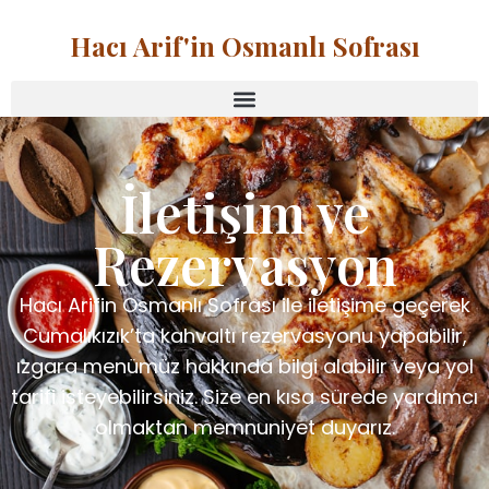
Hacı Arif'in Osmanlı Sofrası
İletişim ve
Rezervasyon
Hacı Arifin Osmanlı Sofrası ile iletişime geçerek
Cumalıkızık’ta kahvaltı rezervasyonu yapabilir,
ızgara menümüz hakkında bilgi alabilir veya yol
tarifi isteyebilirsiniz. Size en kısa sürede yardımcı
olmaktan memnuniyet duyarız.